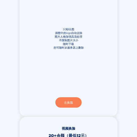
30秒出图
源图中的logo自动去除
图片人物加强高清处理
不限制图片大小
随时下载
您可随时从服务器上删除
去换脸
视频换脸
20+余额（最低12元）