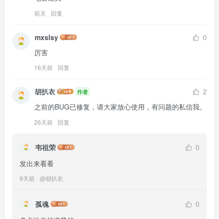
前天
回复
mxslsy
0
厉害
16天前
回复
胡扒衣
2
作者
之前的BUG已修复，请大家放心使用，有问题的私信我。
26天前
回复
韦祖荣
0
发出来看看
9天前
@
胡扒衣
孤魂
0