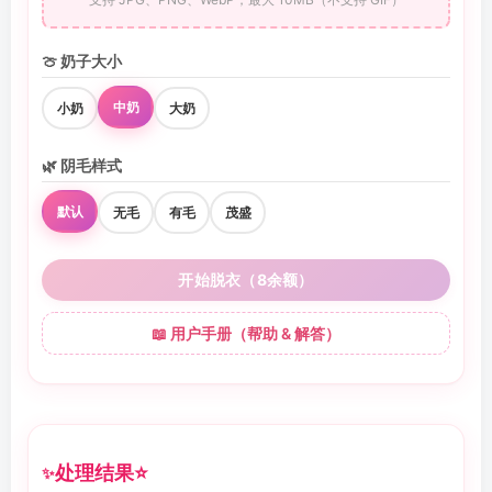
🍈 奶子大小
中奶
小奶
大奶
🌿 阴毛样式
默认
无毛
有毛
茂盛
开始脱衣（8余额）
📖 用户手册（帮助 & 解答）
处理结果
⭐
✨