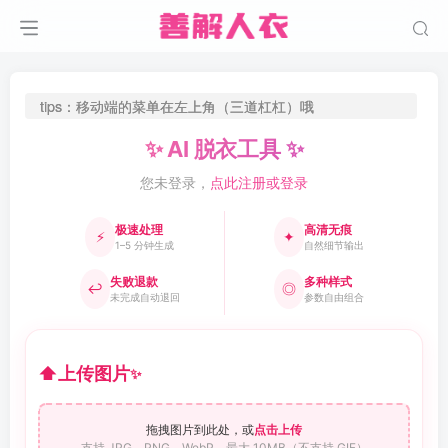
tips：移动端的菜单在左上角（三道杠杠）哦
✨ AI 脱衣工具 ✨
您未登录，
点此注册或登录
极速处理
高清无痕
⚡
✦
1–5 分钟生成
自然细节输出
失败退款
多种样式
↩
◎
未完成自动退回
参数自由组合
⬆
上传图片
✨
拖拽图片到此处，或
点击上传
支持 JPG、PNG、WebP，最大 10MB（不支持 GIF）