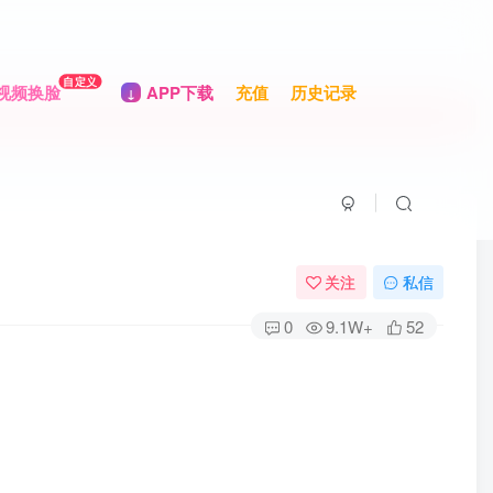
自定义
视频换脸
APP下载
充值
历史记录
关注
私信
0
9.1W+
52