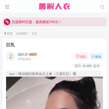
充值限时巨惠，最高赠送700元！
充值限时巨惠，最高赠送700元！
充值限时巨惠，最高赠送700元！
首页
玩弄骚穴
正文
巨乳
胡扒衣
关注
私信
2年前发布
0
465
8
tips：移动端的菜单在左上角（三道杠杠）哦