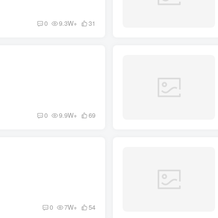
0
9.3W+
31
0
9.9W+
69
0
7W+
54