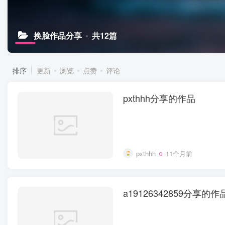
换脸作品分享
共12篇
排序
更新
浏览
点赞
评论
pxthhh分享的作品
pxthhh
11个月前
a19126342859分享的作