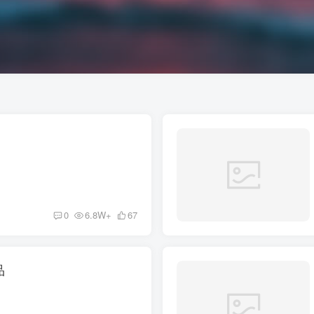
0
6.8W+
67
品