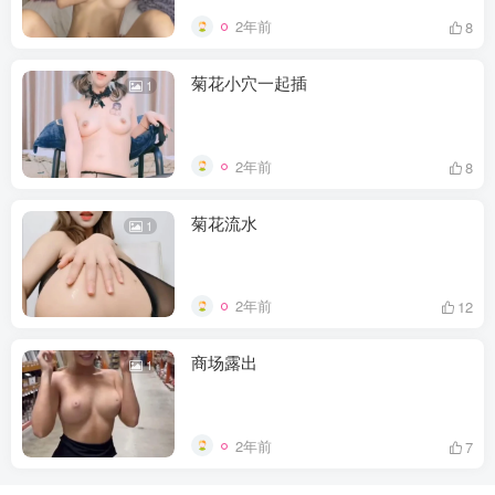
2年前
8
菊花小穴一起插
1
2年前
8
菊花流水
1
2年前
12
商场露出
1
2年前
7