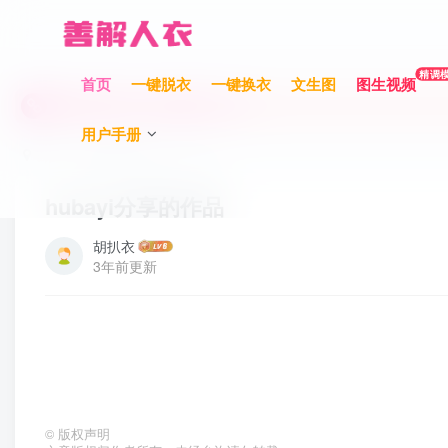
充值限时巨惠，最高赠送700元！
精调
首页
一键脱衣
一键换衣
文生图
图生视频
充值限时巨惠，最高赠送700元！
用户手册
充值限时巨惠，最高赠送700元！
首页
视频换脸分享
正文
hubayi分享的作品
胡扒衣
3年前更新
©
版权声明