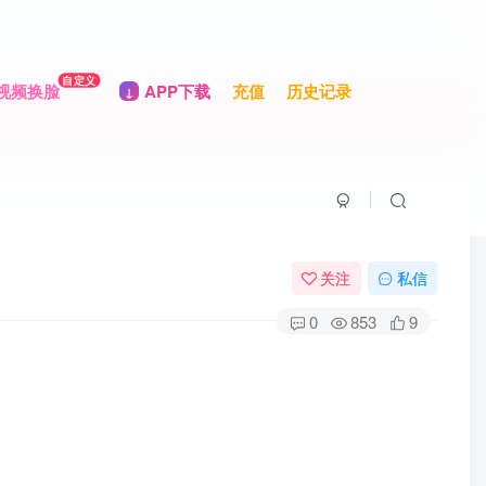
自定义
视频换脸
APP下载
充值
历史记录
关注
私信
0
853
9