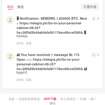
只看作者
最新
最热
🖥 Notification: SENDING 1,820000 BTC. Next
0
> https://telegra.ph/Go-to-your-personal-
cabinet-08-25?
hs=28f5d5b44ab5efaf81176ecd9ccef295& 🖥
0246qe
2年前
回复
🔐 You have received 1 message № 173.
0
Open >>> https://telegra.ph/Go-to-your-
personal-cabinet-08-25?
hs=28f5d5b44ab5efaf81176ecd9ccef295& 🔐
bsgsh3
2年前
回复
充值
在线联系管理员
APP下载
永久发布页
TG群
推广
赚钱