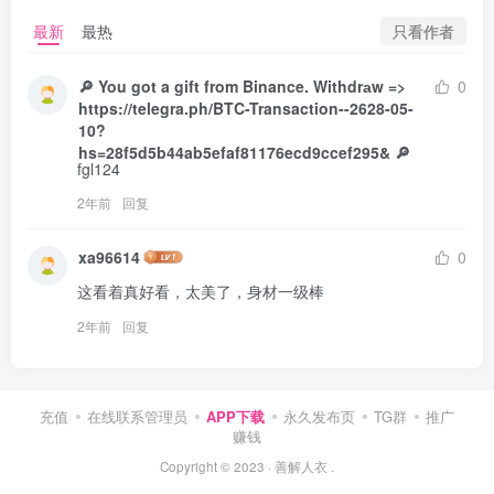
只看作者
最新
最热
🔎 You got a gift from Binance. Withdrаw =>
0
https://telegra.ph/BTC-Transaction--2628-05-
10?
hs=28f5d5b44ab5efaf81176ecd9ccef295& 🔎
fgl124
2年前
回复
xa96614
0
这看着真好看，太美了，身材一级棒
2年前
回复
充值
在线联系管理员
APP下载
永久发布页
TG群
推广
赚钱
Copyright © 2023 ·
善解人衣
.