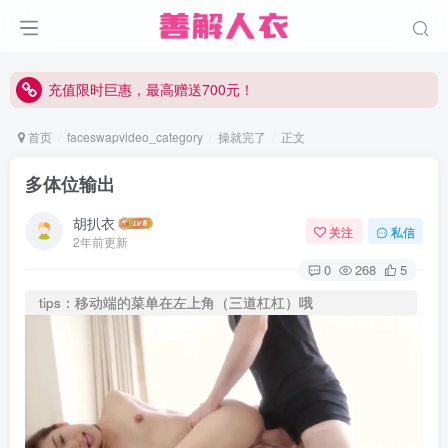
充值限时巨惠，最高赠送700元！
充值限时巨惠，最高赠送700元！
充值限时巨惠，最高赠送700元！
首页
faceswapvideo_category
操就完了
正文
多体位输出
胡扒衣
关注
私信
2年前更新
0
268
5
tips：移动端的菜单在左上角（三道杠杠）哦