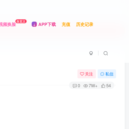
自定义
视频换脸
APP下载
充值
历史记录
关注
私信
0
7W+
54