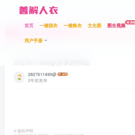
充值限时巨惠，最高赠送700元！
精调
首页
一键脱衣
一键换衣
文生图
图生视频
充值限时巨惠，最高赠送700元！
用户手册
充值限时巨惠，最高赠送700元！
首页
作品分享
正文
2827611490@分享的作品
2827611490@
2年前发布
©
版权声明