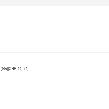
99)||CHR(99),15)