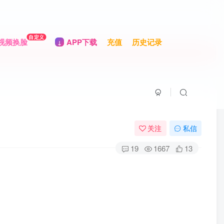
自定义
视频换脸
APP下载
充值
历史记录
关注
私信
19
1667
13