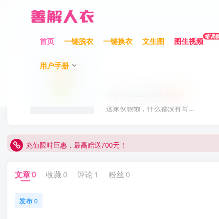
精调
首页
一键脱衣
一键换衣
文生图
图生视频
用户手册
wyh0226533
这家伙很懒，什么都没有写...
充值限时巨惠，最高赠送700元！
充值限时巨惠，最高赠送700元！
充值限时巨惠，最高赠送700元！
文章
0
收藏
0
评论
1
粉丝
0
发布
0