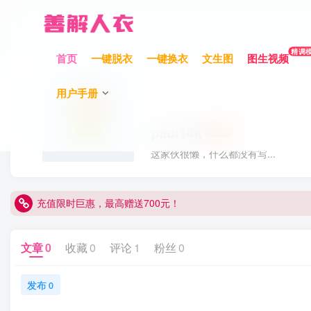
精调
首页
一键脱衣
一键换衣
文生图
图生视频
用户手册
paul14k
这家伙很懒，什么都没有写...
充值限时巨惠，最高赠送700元！
充值限时巨惠，最高赠送700元！
充值限时巨惠，最高赠送700元！
文章
0
收藏
0
评论
1
粉丝
0
发布
0