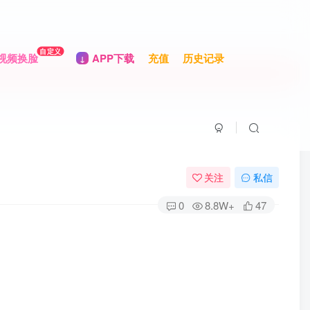
自定义
视频换脸
APP下载
充值
历史记录
关注
私信
0
8.8W+
47