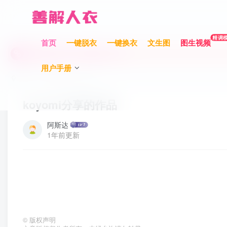
充值限时巨惠，最高赠送700元！
精调
首页
一键脱衣
一键换衣
文生图
图生视频
充值限时巨惠，最高赠送700元！
用户手册
充值限时巨惠，最高赠送700元！
首页
作品分享
正文
koyomi分享的作品
阿斯达
1年前更新
©
版权声明