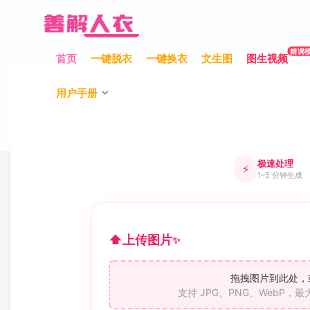
精调
首页
一键脱衣
一键换衣
文生图
图生视频
用户手册
极速处理
⚡
1–5 分钟生成
⬆
上传图片
✨
拖拽图片到此处，
支持 JPG、PNG、WebP，最大