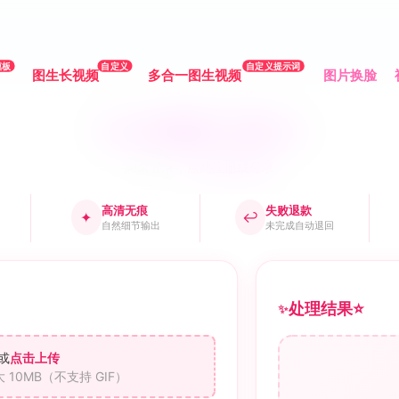
模板
自定义
自定义提示词
图生长视频
多合一图生视频
图片换脸
✨ AI 脱衣工具 ✨
您未登录，
点此注册或登录
高清无痕
失败退款
✦
↩
自然细节输出
未完成自动退回
处理结果
⭐
✨
或
点击上传
 10MB（不支持 GIF）