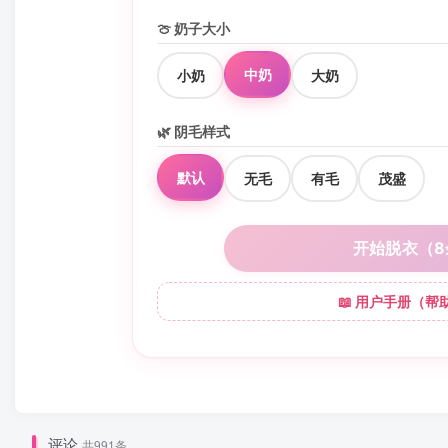
🍈 奶子大小
中奶
小奶
大奶
🌿 阴毛样式
默认
无毛
有毛
茂盛
开始脱衣（8
📖 用户手册（帮助
评论
共991条