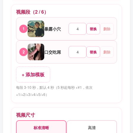
视频段（
2
/ 6）
1
暴露小穴
替换
删除
2
口交吃屌
替换
删除
+ 添加模板
每段 3-10 秒，默认 4 秒（5 秒起每秒 +¥1，依次
+1/+2/+3/+4/+5/+6）
视频尺寸
标准清晰
高清