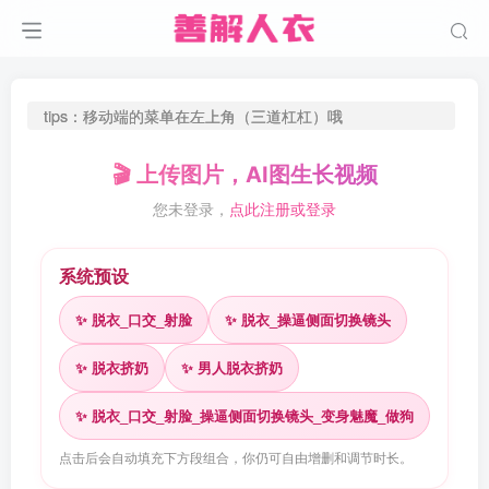
tips：移动端的菜单在左上角（三道杠杠）哦
🎬 上传图片，AI图生长视频
您未登录，
点此注册或登录
系统预设
✨ 脱衣_口交_射脸
✨ 脱衣_操逼侧面切换镜头
✨ 脱衣挤奶
✨ 男人脱衣挤奶
✨ 脱衣_口交_射脸_操逼侧面切换镜头_变身魅魔_做狗
点击后会自动填充下方段组合，你仍可自由增删和调节时长。