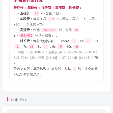
💰 价格详细计算
最终价 = 基础价 + 加段费 + 高清费 + 时长费：
•
基础价
：
¥（含第 1 段）；
27
•
加段费
：每多 1 段
¥，所以 2 段共 +15、3 段共
+15
+30、… 6 段共 +75；
•
高清费
：仅选
时，每段
704×1280
+5
¥（
标清不加费）；
480×832
•
时长费
：每段按秒阶梯 —— 3s/4s
，5s
，6s
+0
+1
，7s
，8s
，9s
，10s
；
+2
+3
+4
+5
+6
举例：2 段 480×832 全默认 4s ⇒ 27+15+0+0 =
42
¥；
3 段 704×1280，秒数 [3,5,10] ⇒ 27+30+15+(0+1+6) =
79
¥。
段数 2-6 段，单段秒数 3-10 整秒，默认
秒；提交前底
4
部会实时算出总价。
评论
共6条