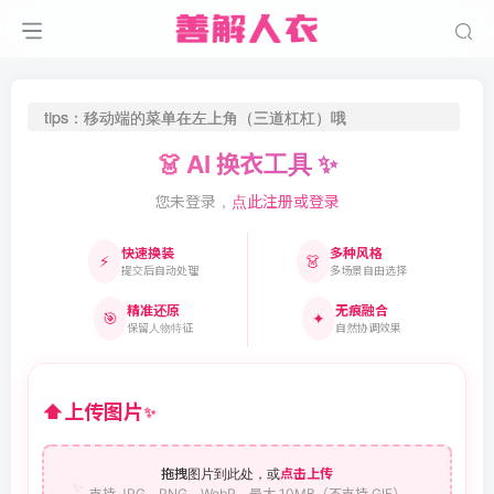
tips：移动端的菜单在左上角（三道杠杠）哦
👗 AI 换衣工具 ✨
您未登录，
点此注册或登录
快速换装
多种风格
⚡
👗
提交后自动处理
多场景自由选择
精准还原
无痕融合
🎯
✦
保留人物特征
自然协调效果
⬆
上传图片
✨
拖拽图片到此处，或
点击上传
✨
支持 JPG、PNG、WebP，最大 10MB（不支持 GIF）