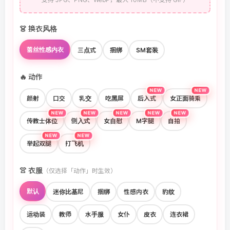
👗 换衣风格
蕾丝性感内衣
三点式
捆绑
SM套装
🔥 动作
NEW
NEW
颜射
口交
乳交
吃黑屌
后入式
女正面骑乘
NEW
NEW
NEW
NEW
NEW
传教士体位
侧入式
女自慰
M字腿
自拍
NEW
NEW
举起双腿
打飞机
👚 衣服
（仅选择「动作」时生效）
默认
迷你比基尼
捆绑
性感内衣
豹纹
运动装
教师
水手服
女仆
皮衣
连衣裙