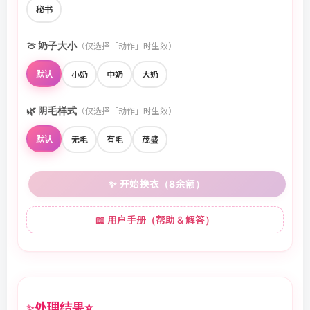
秘书
🍈 奶子大小
（仅选择「动作」时生效）
默认
小奶
中奶
大奶
🌿 阴毛样式
（仅选择「动作」时生效）
默认
无毛
有毛
茂盛
✨ 开始换衣（8余额）
📖 用户手册（帮助 & 解答）
处理结果
⭐
✨